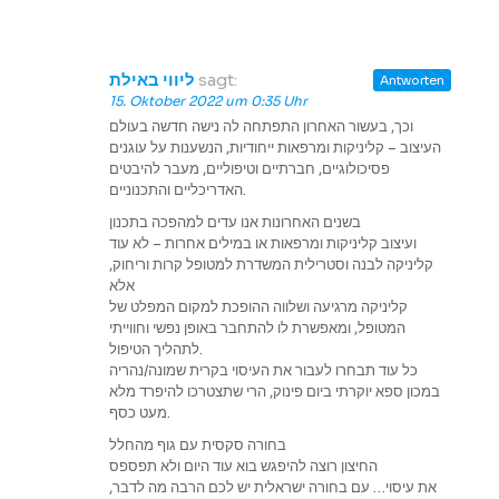
ליווי באילת
sagt:
Antworten
15. Oktober 2022 um 0:35 Uhr
וכך, בעשור האחרון התפתחה לה נישה חדשה בעולם
העיצוב – קליניקות ומרפאות ייחודיות, הנשענות על עוגנים
פסיכולוגיים, חברתיים וטיפוליים, מעבר להיבטים
האדריכליים והתכנוניים.
בשנים האחרונות אנו עדים למהפכה בתכנון
ועיצוב קליניקות ומרפאות או במילים אחרות – לא עוד
קליניקה לבנה וסטרילית המשדרת למטופל קרות וריחוק,
אלא
קליניקה מרגיעה ושלווה ההופכת למקום המפלט של
המטופל, ומאפשרת לו להתחבר באופן נפשי וחווייתי
לתהליך הטיפול.
כל עוד תבחרו לעבור את העיסוי בקרית שמונה/נהריה
במכון ספא יוקרתי ביום פינוק, הרי שתצטרכו להיפרד מלא
מעט כסף.
בחורה סקסית עם גוף מהחלל
החיצון רוצה להיפגש בוא עוד היום ולא תפספס
את עיסוי… עם בחורה ישראלית יש לכם הרבה מה לדבר,