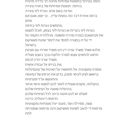
וחמה בטירוף בתמונות אמיתיות מחכה לך בדירה פרטית
בחיפה. תמונות אמיתיות של בחורה צעירה
ועדינה בשם מרגו. נערת ליווי צעירה
ברמה אחרת דבר כזה באמת עדיין… כך יוצא, שגם אם
אתם
מחפשים נערות ליווי בחיפה,
נערות ליווי בקריות או נערות ליווי בצפון, תוכלו למצוא
את מבוקשכם בצורה מהירה ופשוטה. מכללת זיו הוקמה על
ידי טל זיו במטרה למסד את לימודי שיטת פאשיקום
בישראל.
מלכא ושות‘ משרד עורכי דין הינו משרד אזרחי עם מוניטין
הדואג להתאים עצמו לצורכי הלקוח ובכך בעצם מצליח
משרד עורכי הדין לבסס
את בנייתו על עבודה אישית,
מסורה ומקצועית. אל תתפשרו על האיכות של קוקסינליות
בראשון לציון לעיסוי מפנק, בדקו את הניסיון של המעסה
והתעקשו על דיסקרטיות.
בהצלחה, מקווים שנצליח לעזור לכם למצוא עיסוי ארוטי
בהרצליה שעונה על הציפיות שלכם.
אצלנו יש לכם מענה נרחב לכל הציפיות שלכם!
הדפסה דיגיטלית, כריכה
קשה, ספירלה ועוד, מענה יעיל מומחיות ומקצועיות.
מרפאת די לכאב לשיטת פאשיקום הינה מרפאה שמטרתה
לתת