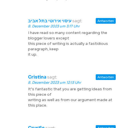
עיסוי אירוטי בתל אביב
sagt:
Antworten
8. Dezember 2023 um 3:17 Uhr
I have read so many content regarding the
blogger lovers except
this piece of writing is actually a fastidious
paragraph, keep
it up.
Cristina
sagt:
Antworten
8. Dezember 2023 um 12:13 Uhr
It’s fantastic that you are getting ideas from
this piece of
writing as well as from our argument made at
this place.
Crystle
sagt: