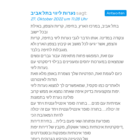
נערות ליווי בתל אביב
sagt:
Antworten
27. Oktober 2022 um 11:28 Uhr
בתל אביב, במרכז הארץ, בחיפה, קריות והצפון, באילת
ובכל יישוב
ונקודה במדינה. אותו הדבר לגבי נערות ליווי בחיפה, קריות
והצפון, אשר יגיעו לכל מושב או קיבוץ בצפון הארץ ולא
מוגבלות לחיפה בלבד.
עם זאת, המפגש פחות מתאימה עבור גברים ונשים
שנמצאים במערכות יחסים ומעוניינים בבילוי דיסקרטי עם
נערות ליווי.
כיום לעומת זאת, הפרטיות שלך נשמרת באופן מלא וזאת
הודות לאינטרנט
ולאתרים כמו סקסי1, שמאפשרים לך למצוא נערות ליווי
יפות ומקצועיות בדיוק איפה שאתה נמצא או ממש קרוב.
פולינה נערת ליווי בתמונות
אמיתיות עם פנים… בחורה סופר אינטיליגנטית ויחד עם
זה יכולה… בחורה סופר אינטיליגנטית ויחד עם זה יכולה
להיות המאהבת הכי
מופרעת ופתוחה שאי פעם בילית… בחירת דירות
דיסקרטיות איכותיות באזור אשקלון, מקבץ של דירות יפות,
סופר איכותיות ומפנקות ובסטנדרטים
של ההיגיינה והניקיון הגבוהים ביותר.