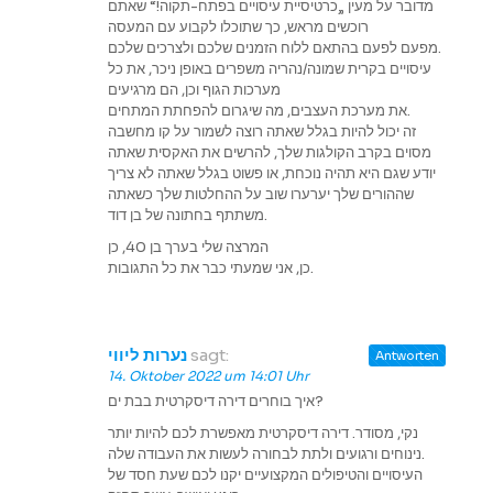
מדובר על מעין „כרטיסיית עיסויים בפתח-תקוה!“ שאתם
רוכשים מראש, כך שתוכלו לקבוע עם המעסה
מפעם לפעם בהתאם ללוח הזמנים שלכם ולצרכים שלכם.
עיסויים בקרית שמונה/נהריה משפרים באופן ניכר, את כל
מערכות הגוף וכן, הם מרגיעים
את מערכת העצבים, מה שיגרום להפחתת המתחים.
זה יכול להיות בגלל שאתה רוצה לשמור על קו מחשבה
מסוים בקרב הקולגות שלך, להרשים את האקסית שאתה
יודע שגם היא תהיה נוכחת, או פשוט בגלל שאתה לא צריך
שההורים שלך יערערו שוב על ההחלטות שלך כשאתה
משתתף בחתונה של בן דוד.
המרצה שלי בערך בן 40, כן
כן, אני שמעתי כבר את כל התגובות.
נערות ליווי
sagt:
Antworten
14. Oktober 2022 um 14:01 Uhr
איך בוחרים דירה דיסקרטית בבת ים?
נקי, מסודר. דירה דיסקרטית מאפשרת לכם להיות יותר
נינוחים ורגועים ולתת לבחורה לעשות את העבודה שלה.
העיסויים והטיפולים המקצועיים יקנו לכם שעת חסד של