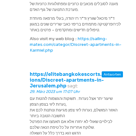
מענה לסובלים מכאבים כרוניים ומפתולוגיות כרוניות של
מערכת התנועה של גוף האדם.
ד“ר מיכאל שוורץ וד“ר רז יהודה, בעלי מרפאה מיוחדת
לכירופרקטיקה מתמחים בריפוי כאבי שרירים שונים במגוון
טיפולים חדישים ומתקדמים – פרטים באתר.
Also visit my web blog ::
https://sailing-
mates.com/categor/Discreet-apartments-in-
Karmiel.php
https://elitebangkokescorts.com/reg
Antworten
ions/Discreet-apartments-in-
Jerusalem.php
sagt:
29. März 2023 um 17:07 Uhr
שיעור יתר אצל נערות . תשוקות והגשמות לוהטות עם
נערות ליווי בצפון הצפון,
האזור המושלם, נערות ליווי צפון מגיעות ונותנות לכם את
התשובה הטובה ביותר
לבילויים שאולי לא יחזרו אלא אם תאמצו את הפורטל
שלוקח אחריות על כל טיפת הנאה שלכם.
הדגש הוא בדרך כלל על השאלה