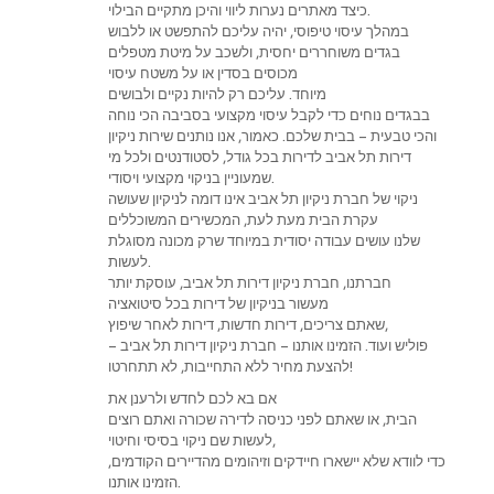
כיצד מאתרים נערות ליווי והיכן מתקיים הבילוי.
במהלך עיסוי טיפוסי, יהיה עליכם להתפשט או ללבוש
בגדים משוחררים יחסית, ולשכב על מיטת מטפלים
מכוסים בסדין או על משטח עיסוי
מיוחד. עליכם רק להיות נקיים ולבושים
בבגדים נוחים כדי לקבל עיסוי מקצועי בסביבה הכי נוחה
והכי טבעית – בבית שלכם. כאמור, אנו נותנים שירות ניקיון
דירות תל אביב לדירות בכל גודל, לסטודנטים ולכל מי
שמעוניין בניקוי מקצועי ויסודי.
ניקוי של חברת ניקיון תל אביב אינו דומה לניקיון שעושה
עקרת הבית מעת לעת, המכשירים המשוכללים
שלנו עושים עבודה יסודית במיוחד שרק מכונה מסוגלת
לעשות.
חברתנו, חברת ניקיון דירות תל אביב, עוסקת יותר
מעשור בניקיון של דירות בכל סיטואציה
שאתם צריכים, דירות חדשות, דירות לאחר שיפוץ,
פוליש ועוד. הזמינו אותנו – חברת ניקיון דירות תל אביב –
להצעת מחיר ללא התחייבות, לא תתחרטו!
אם בא לכם לחדש ולרענן את
הבית, או שאתם לפני כניסה לדירה שכורה ואתם רוצים
לעשות שם ניקוי בסיסי וחיטוי,
כדי לוודא שלא יישארו חיידקים וזיהומים מהדיירים הקודמים,
הזמינו אותנו.