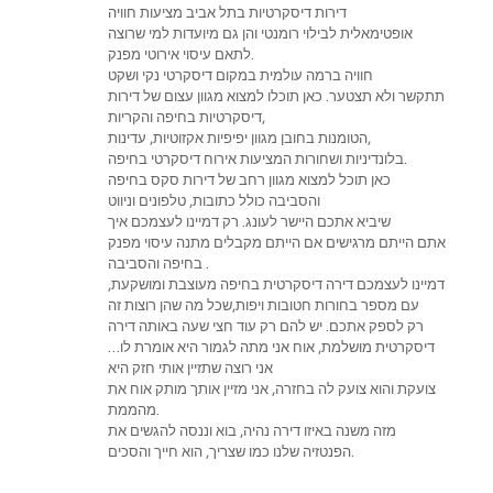
דירות דיסקרטיות בתל אביב מציעות חוויה
אופטימאלית לבילוי רומנטי והן גם מיועדות למי שרוצה
לתאם עיסוי אירוטי מפנק.
חוויה ברמה עולמית במקום דיסקרטי נקי ושקט
תתקשר ולא תצטער. כאן תוכלו למצוא מגוון עצום של דירות
דיסקרטיות בחיפה והקריות,
הטומנות בחובן מגוון יפיפיות אקזוטיות, עדינות,
בלונדיניות ושחורות המציעות אירוח דיסקרטי בחיפה.
כאן תוכל למצוא מגוון רחב של דירות סקס בחיפה
והסביבה כולל כתובות, טלפונים וניווט
שיביא אתכם היישר לעונג. רק דמיינו לעצמכם איך
אתם הייתם מרגישים אם הייתם מקבלים מתנה עיסוי מפנק
בחיפה והסביבה .
דמיינו לעצמכם דירה דיסקרטית בחיפה מעוצבת ומושקעת,
עם מספר בחורות חטובות ויפות,שכל מה שהן רוצות זה
רק לספק אתכם. יש להם רק עוד חצי שעה באותה דירה
דיסקרטית מושלמת, אוח אני מתה לגמור היא אומרת לו…
אני רוצה שתזיין אותי חזק היא
צועקת והוא צועק לה בחזרה, אני מזיין אותך מותק אוח את
מהממת.
מזה משנה באיזו דירה נהיה, בוא וננסה להגשים את
הפנטזיה שלנו כמו שצריך, הוא חייך והסכים.