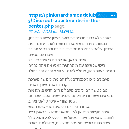
https://pinkstardiamondclub.com/cit
Antworten
y/Discreet-apartments-in-the-
center.php
sagt:
27. März 2023 um 18:05 Uhr
בעבר הלא רחוק חדרים לפי שעה בצפון הציעו חדר קטן,
במקומות נידחים שממש היה קשה לאתר אותם, רמת
הניקיון שלהם הייתה מתחת לכל ביקורת ובחדר הייתה רק
מיטה עם מצעים
עליה. מכאן, אנו למדים כי עיסוי אינו רק
בילוי של שעה עם מומחה/ית במגע אם אתם גברים
הגרים באזור חולון, מומלץ להזמין עיסוי מגבר לגבר בחולון.
מאמינים כי פוליפפטידים אלה הם מתווכים של מערכת
בקרת הכאב (משכך כאבים
טבעי). שרירים עייפים מקבלים חיים חדשים, מקומות
תפוסים משתחררים ואיתם כאבים ישנים שכבר שכחתם.
עיסוי שוודי – עיסוי קלאסי ואהוב,
משחרר שרירים תפוסים ומרגיע את הנפש.
עיסוי מקצועי בראשון לציון מסאג‘ מקצועי בראשון לציון
לחובבי עיסוי אמיתיים – מסאז‘ שוודי כללי לכל הגוף, כולל
עיסוי כפות רגליים ממעסה מקצועית, מדופלמת ובעלת
ניסיון רב