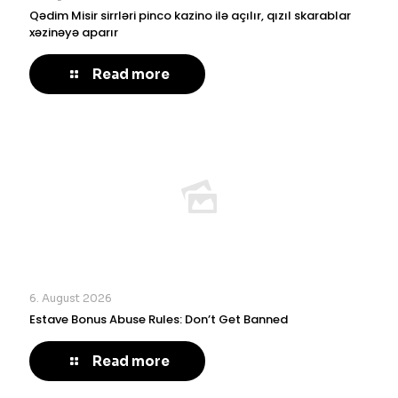
Qədim Misir sirrləri pinco kazino ilə açılır, qızıl skarablar
xəzinəyə aparır
Read more
6. August 2026
Estave Bonus Abuse Rules: Don’t Get Banned
Read more