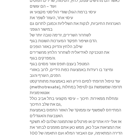
כאשר הם מרגישים עומס, לחץ, חסימות, שרירים תפוסים
ועוד – הם עושים
עיסוי ברמת הגולן שוודי הוליסטי מקצועי או
עיסוי אחר, העוזר לשפר את
האנרגיות החיוביות, לנקות את השליליות וכמובן לתרום גם
במישור הגופני
לשחרור השרירים, זרימה טובה יותר של
הדם ושיפור תפקוד המערכות השונות בגוף.
שילוב הלחץ והדיוק באזור הופכים
את הטכניקה לאידיאלית לשחרור הלחץ מהשרירים
והמפרקים בגוף.
המטפל בעצם תופס אזור מסוים בגוף
ומייצר בו רעידות באמצעות כפות הידיים, לרוב באזורי
הפנים, העורף והגב.
עוד טיפול תרופתי לסיום היריון הוא באמצעות מתותרקסט
(methotrexate), תרופה שמשמשת גם לטיפול במחלות
אוטואימוניות
ומחלות ממאירות. חיכוך – עיסוי מקצועי בתל אביב כולל
גם את שלב החיכוך,
המתייחס לשפשוף עז וממוקד של האזור התפוס באמצעות
האצבעות והאגודלים.
אז אולי יהיו אתרים או פורטלים שהתמונה שלהם לא תשקף
את המציאות אבל כאן, ממש כאן אתם מוזמנים לבחור את
הדירה המתאימה, עם האבזור המלא ועם התאמה של 100