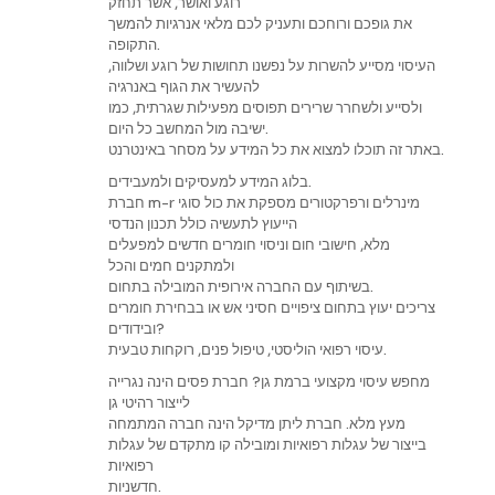
רוגע ואושר, אשר תחזק
את גופכם ורוחכם ותעניק לכם מלאי אנרגיות להמשך
התקופה.
העיסוי מסייע להשרות על נפשנו תחושות של רוגע ושלווה,
להעשיר את הגוף באנרגיה
ולסייע ולשחרר שרירים תפוסים מפעילות שגרתית, כמו
ישיבה מול המחשב כל היום.
באתר זה תוכלו למצוא את כל המידע על מסחר באינטרנט.
בלוג המידע למעסיקים ולמעבידים.
חברת m-r מינרלים ורפרקטורים מספקת את כול סוגי
הייעוץ לתעשיה כולל תכנון הנדסי
מלא, חישובי חום וניסוי חומרים חדשים למפעלים
ולמתקנים חמים והכל
בשיתוף עם החברה אירופית המובילה בתחום.
צריכים יעוץ בתחום ציפויים חסיני אש או בבחירת חומרים
ובידודים?
עיסוי רפואי הוליסטי, טיפול פנים, רוקחות טבעית.
מחפש עיסוי מקצועי ברמת גן? חברת פסים הינה נגרייה
לייצור רהיטי גן
מעץ מלא. חברת ליתן מדיקל הינה חברה המתמחה
בייצור של עגלות רפואיות ומובילה קו מתקדם של עגלות
רפואיות
חדשניות.