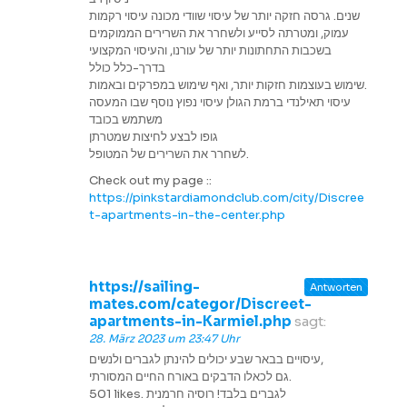
שנים. גרסה חזקה יותר של עיסוי שוודי מכונה עיסוי רקמות
עמוק, ומטרתה לסייע ולשחרר את השרירים הממוקמים
בשכבות התחתונות יותר של עורנו, והעיסוי המקצועי
בדרך-כלל כולל
שימוש בעוצמות חזקות יותר, ואף שימוש במפרקים ובאמות.
עיסוי תאילנדי ברמת הגולן עיסוי נפוץ נוסף שבו המעסה
משתמש בכובד
גופו לבצע לחיצות שמטרתן
לשחרר את השרירים של המטופל.
Check out my page ::
https://pinkstardiamondclub.com/city/Discree
t-apartments-in-the-center.php
https://sailing-
Antworten
mates.com/categor/Discreet-
apartments-in-Karmiel.php
sagt:
28. März 2023 um 23:47 Uhr
עיסויים בבאר שבע יכולים להינתן לגברים ולנשים,
גם לכאלו הדבקים באורח החיים המסורתי.
501 likes. לגברים בלבד! רוסיה חרמנית