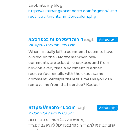
Look into my blog
https://elitebangkokescorts.com/regions/Disc
reet-apartments-in-Jerusalem.php
דירות דיסקרטיות בכפר סבא
sagt:
Antworten
24. April 2023 um 9:19 Uhr
When I initially left a comment I seem to have
clicked on the -Notify me when new
comments are added- checkbox and from
now on every time a comment is added I
recieve four emails with the exact same
comment. Perhaps there is a means you can
remove me from that service? Kudos!
https://share-il.com
sagt:
Antworten
7. Juni 2023 um 21:03 Uhr
מחפשים לקבל מסאז‘ טוב ברחובות,
קרוב לבית או למשרד? עיסוי בצפון יכול להגיע גם למשרד