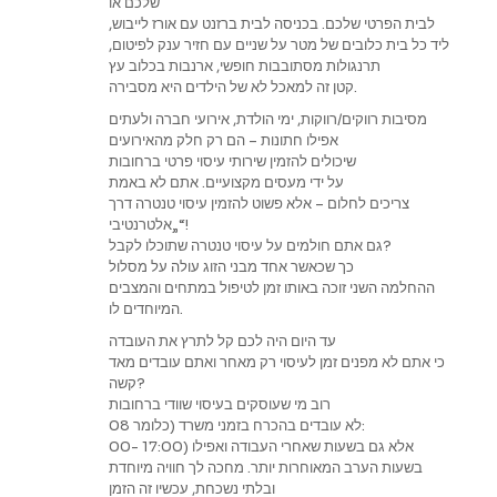
שלכם או
לבית הפרטי שלכם. בכניסה לבית ברזנט עם אורז לייבוש,
ליד כל בית כלובים של מטר על שניים עם חזיר ענק לפיטום,
תרנגולות מסתובבות חופשי, ארנבות בכלוב עץ
קטן זה למאכל לא של הילדים היא מסבירה.
מסיבות רווקים/רווקות, ימי הולדת, אירועי חברה ולעתים
אפילו חתונות – הם רק חלק מהאירועים
שיכולים להזמין שירותי עיסוי פרטי ברחובות
על ידי מעסים מקצועיים. אתם לא באמת
צריכים לחלום – אלא פשוט להזמין עיסוי טנטרה דרך
„אלטרנטיבי“!
גם אתם חולמים על עיסוי טנטרה שתוכלו לקבל?
כך שכאשר אחד מבני הזוג עולה על מסלול
ההחלמה השני זוכה באותו זמן לטיפול במתחים והמצבים
המיוחדים לו.
עד היום היה לכם קל לתרץ את העובדה
כי אתם לא מפנים זמן לעיסוי רק מאחר ואתם עובדים מאד
קשה?
רוב מי שעוסקים בעיסוי שוודי ברחובות
לא עובדים בהכרח בזמני משרד (כלומר 08:
00- 17:00) אלא גם בשעות שאחרי העבודה ואפילו
בשעות הערב המאוחרות יותר. מחכה לך חוויה מיוחדת
ובלתי נשכחת, עכשיו זה הזמן