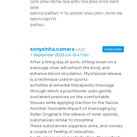
לחוות מיניות באופן אחר וחדש ממה שלימדו אותנו וחינכו
אותנו
שזה מיניות. התוכן באתר מתוחזק על ידי הגולשים ובהתאם
לדרישות וחיפושי
הגולשים .
sonysinha.camera
sagt:
Antworten
1. September 2023 um 15:47 Uhr
After a tiring day at work, sitting down on a
massage chair will refresh the body and
enhance blood circulation. Myofascial release
is a technique used in sports
activities & remedial therapeutic massage
through which a practitioner uses gentle,
sustained pressure on the comfortable
tissues while applying traction to the fascia.
Another favorable impact of massaging by
Roller Original is the release of inner opioids,
substances similar to morphine.
These substances suppress ache, and convey
a couple of feeling of relaxation,