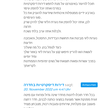
תוכל להיעזר באינטרנט על מנת לחפש דירות דיסקרטיות
במרכז ואתה יוכל להזמין עיסוי
בארבע ידיים ממטפלות איכותיות שיודעות להעניק את כל
סוגי העיסויים..
לכן, אתה יכול להזמין את נערת הליווי שלך להיכן שרק
תרצה
ולבלות אתה ערב בלתי נשכח.
נערות ליווי מבינות את תחושת הבדידות, התסכול, והאכזבה
ויודעות
כיצד לטפל בהן. כל מה שעליך
לעשות הוא להריץ חיפוש קטן על נערות ליווי באזור שלך
ומיד יופיעו
בפניך עשרות ומאות תוצאות של נשים יפהפיות הממתינות
לקריאתך.
דירות דיסקרטיות בחדרה
sagt:
Antworten
20. November 2022 um 4:41 Uhr
בכל חדר תוכלו ליהנות מחדר שינה גדול ומרווח עם מיטה
זוגית מפנקת אשר מוצעת במצעי כותנה לבנים, חדר רחצה
מעוצב עם מקלחת, שירותים ומגבות רכות, מטבחון מצויד