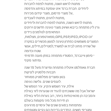
מתנות לראש השנה, מתנות לפסח לחברות
ליחידים. חברת ברנד איט עוסקת במיתוג והדפסה
על מוצרי פרסום, מוצרי קידום מכירות,
מתנות לחגים, מתנות לעובדים,
מתנות לראש השנה, מתנות לפסח לחברות וליחידים.
גרין ליין מתמחה בייבוא ושיווק מוצרי טעינה חדשנים וירוקים
המתאימים לטלפונים ניידים
,סמארטפונים, מצלמות,GPS,PSP,IPED,IPOD וכו‘
המוצרים משמשים כפתרון טעינה למגוון מכשירים במקרה
של שהייה מחוץ לבית או למשרד,למטיילים,חיילים, אנשי
שטח וכדומה.
י סימון וויינברנד, הסטודיו מתמחה במתן מענה תדמיתי
ומיתוגי מקיף.
חברת גאופלסט איטליה מתמחה ומייצרת מעל 15 שנה
תבניות פלסטיק ליציקות
בטון ומוצרים מפלסטיק ממוחזר
לענפים שונים. גלישה נעימה.
אילת, עיר השמש והקיץ, עיר הנופש של
ישראל אבל מה ששוכחים להגיד זה שנערות ליווי באילת
והסביבה הן מהאיכותיות ביותר, רוב נערות הליווי באילת
הן תיירות מכל מיני מקומות בעולם
ומתמחות בסוגים שונים של עיסויים מרגיעים
ומטריפי חושים. החדרים בדירות הם נקיים ומטופחים