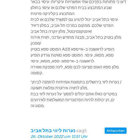
דעו כי פתוחות בפניכם שתי אפשרויות עיקריות: עיסוי בבאר
שבע המתבצע בבית הפרטי שלכם או עיסוי בחולון
המתבצע בקליניקה פרטית.
עיסוי בתל אביב יכול להגיע גם למשרד שלכם או לבית
הפרטי שלכם. ממקום במרכז תל אביב, במלון דיוויד
אינטקונטיננטל, מלון יוקרה בתל אביב!
מלון בוטיק בתל אביב, מבנה מחודש ועדכני, חווית אירוח
מפנק!
הפוסט ספא בוטיק A23 הופיע לראשונה ב-אייספא:
ספא, מסאז, עיסוי. הפוסט ספא סוויטת גורדון הופיע
לראשונה ב-אייספא: ספא, מסאז, עיסוי.
מלון ספא האוס מציעה לכם ספא, לינה מפנקת ואווירה
קסומה.
נערות ליווי בירושלים בתמונות אמיתיות להזמנה לביתך /
מלון לחוויה אירוטית ומלאת תשוקה.
במקרים כאלו אתם יכולים לסמוך על נערות ליווי בבת
ים, הן יכולות להיות הפרטנריות המושלמות לאירועים
מסוג זה.
נערות ליווי בתל אביב
sagt:
Antworten
26. Oktober 2022 um 12:51 Uhr