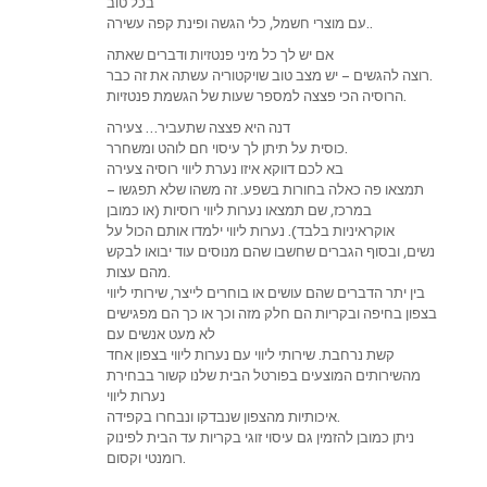
בכל טוב
עם מוצרי חשמל, כלי הגשה ופינת קפה עשירה..
אם יש לך כל מיני פנטזיות ודברים שאתה
רוצה להגשים – יש מצב טוב שויקטוריה עשתה את זה כבר.
הרוסיה הכי פצצה למספר שעות של הגשמת פנטזיות.
דנה היא פצצה שתעביר… צעירה
כוסית על תיתן לך עיסוי חם לוהט ומשחרר.
בא לכם דווקא איזו נערת ליווי רוסיה צעירה
– תמצאו פה כאלה בחורות בשפע. זה משהו שלא תפגשו
במרכז, שם תמצאו נערות ליווי רוסיות (או כמובן
אוקראיניות בלבד). נערות ליווי ילמדו אותם הכול על
נשים, ובסוף הגברים שחשבו שהם מנוסים עוד יבואו לבקש
מהם עצות.
בין יתר הדברים שהם עושים או בוחרים לייצר, שירותי ליווי
בצפון בחיפה ובקריות הם חלק מזה וכך או כך הם מפגישים
לא מעט אנשים עם
קשת נרחבת. שירותי ליווי עם נערות ליווי בצפון אחד
מהשירותים המוצעים בפורטל הבית שלנו קשור בבחירת
נערות ליווי
איכותיות מהצפון שנבדקו ונבחרו בקפידה.
ניתן כמובן להזמין גם עיסוי זוגי בקריות עד הבית לפינוק
רומנטי וקסום.